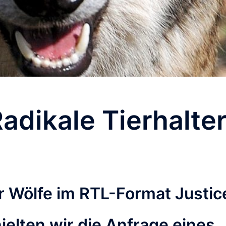
adikale Tierhalte
ür Wölfe im RTL-Format Justic
ielten wir die Anfrage eines