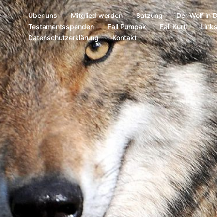
Über uns
Mitglied werden
Satzung
Der Wolf in 
Testamentsspenden
Fall Pumpak
Fall Kurti
Link
Datenschutzerklärung
Kontakt