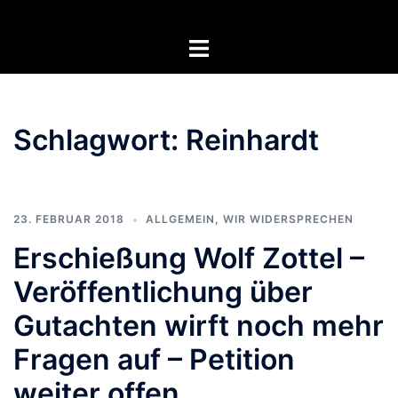
Zum
Inhalt
Menü
springen
umschalten
Schlagwort:
Reinhardt
23. FEBRUAR 2018
ALLGEMEIN
,
WIR WIDERSPRECHEN
Erschießung Wolf Zottel –
Veröffentlichung über
Gutachten wirft noch mehr
Fragen auf – Petition
weiter offen