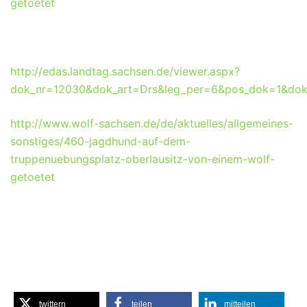
getoetet
http://edas.landtag.sachsen.de/viewer.aspx?
dok_nr=12030&dok_art=Drs&leg_per=6&pos_dok=1&dok
http://www.wolf-sachsen.de/de/aktuelles/allgemeines-
sonstiges/460-jagdhund-auf-dem-
truppenuebungsplatz-oberlausitz-von-einem-wolf-
getoetet
twittern
teilen
mitteilen