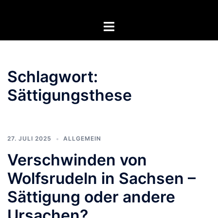
Zum
Inhalt
Menü
springen
umschalten
Schlagwort:
Sättigungsthese
27. JULI 2025
ALLGEMEIN
Verschwinden von
Wolfsrudeln in Sachsen –
Sättigung oder andere
Ursachen?