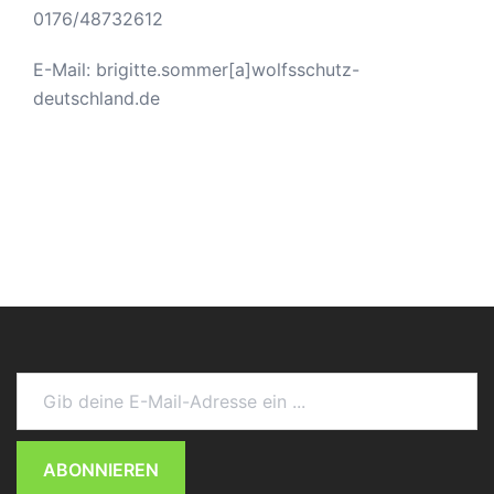
0176/48732612
E-Mail: brigitte.sommer[a]wolfsschutz-
deutschland.de
Gib deine E-Mail-Adresse ein ...
ABONNIEREN