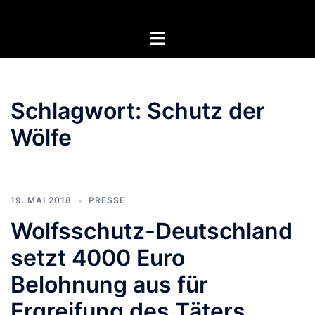
Zum
Inhalt
Menü
springen
umschalten
Schlagwort:
Schutz der
Wölfe
19. MAI 2018
PRESSE
Wolfsschutz-Deutschland
setzt 4000 Euro
Belohnung aus für
Ergreifung des Täters