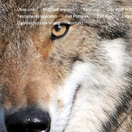
Über uns
Mitglied werden
Satzung
Der Wolf in 
Testamentsspenden
Fall Pumpak
Fall Kurti
Link
Datenschutzerklärung
Kontakt