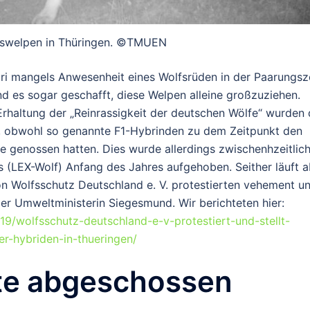
swelpen in Thüringen. ©TMUEN
dri mangels Anwesenheit eines Wolfsrüden in der Paarungsz
 es sogar geschafft, diese Welpen alleine großzuziehen.
rhaltung der „Reinrassigkeit der deutschen Wölfe“ wurden 
et, obwohl so genannte F1-Hybrinden zu dem Zeitpunkt den
e genossen hatten. Dies wurde allerdings zwischenhzeitlic
(LEX-Wolf) Anfang des Jahres aufgehoben. Seither läuft a
on Wolfsschutz Deutschland e. V. protestierten vehement u
er Umweltministerin Siegesmund. Wir berichteten hier:
19/wolfsschutz-deutschland-e-v-protestiert-und-stellt-
r-hybriden-in-thueringen/
lte abgeschossen