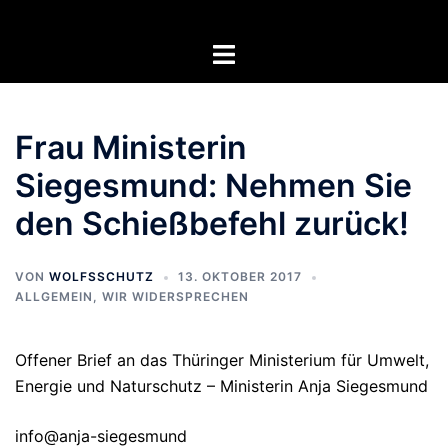
Zum
Inhalt
Menü
springen
umschalten
Frau Ministerin
Siegesmund: Nehmen Sie
den Schießbefehl zurück!
VON
WOLFSSCHUTZ
13. OKTOBER 2017
ALLGEMEIN
,
WIR WIDERSPRECHEN
Offener Brief an das Thüringer Ministerium für Umwelt,
Energie und Naturschutz – Ministerin Anja Siegesmund
info@anja-siegesmund