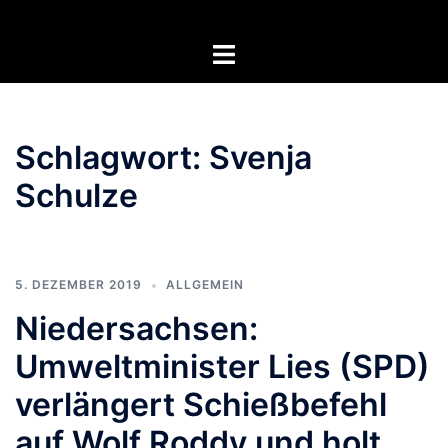
Zum
Inhalt
Menü
springen
umschalten
Schlagwort:
Svenja
Schulze
5. DEZEMBER 2019
ALLGEMEIN
Niedersachsen:
Umweltminister Lies (SPD)
verlängert Schießbefehl
auf Wolf Roddy und holt