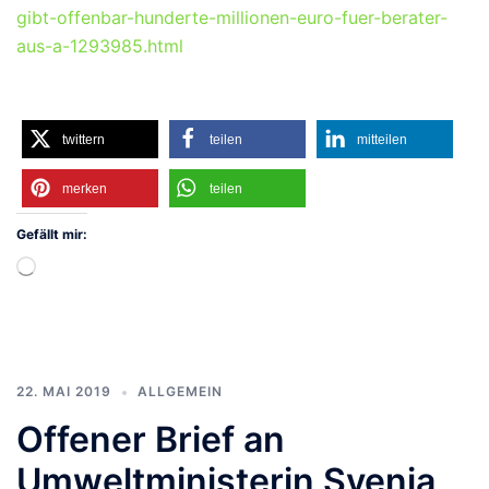
gibt-offenbar-hunderte-millionen-euro-fuer-berater-
aus-a-1293985.html
twittern
teilen
mitteilen
merken
teilen
Gefällt mir:
Wird
geladen …
22. MAI 2019
ALLGEMEIN
Offener Brief an
Umweltministerin Svenja