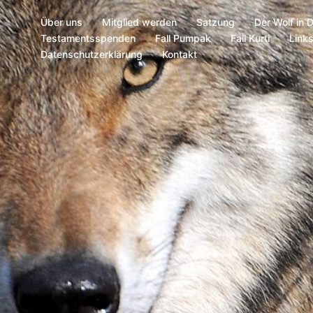
Über uns
Mitglied werden
Satzung
Der Wolf in 
Testamentsspenden
Fall Pumpak
Fall Kurti
Link
Datenschutzerklärung
Kontakt