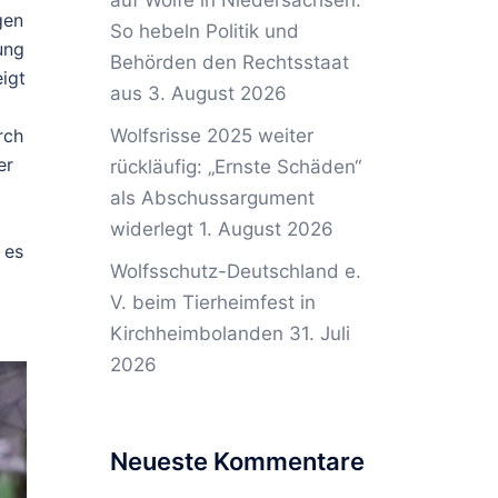
auf Wölfe in Niedersachsen:
gen
So hebeln Politik und
ung
Behörden den Rechtsstaat
igt
aus
3. August 2026
rch
Wolfsrisse 2025 weiter
er
rückläufig: „Ernste Schäden“
als Abschussargument
widerlegt
1. August 2026
 es
Wolfsschutz-Deutschland e.
V. beim Tierheimfest in
Kirchheimbolanden
31. Juli
2026
Neueste Kommentare