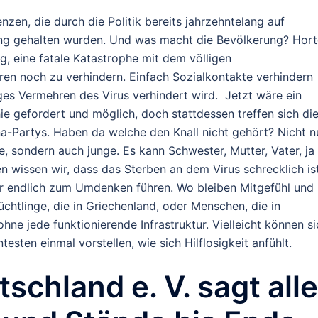
n, die durch die Politik bereits jahrzehntelang auf
g gehalten wurden. Und was macht die Bevölkerung? Hort
g, eine fatale Katastrophe mit dem völligen
ren noch zu verhindern. Einfach Sozialkontakte verhindern
iges Vermehren des Virus verhindert wird. Jetzt wäre ein
 gefordert und möglich, doch stattdessen treffen sich di
-Partys. Haben da welche den Knall nicht gehört? Nicht n
, sondern auch junge. Es kann Schwester, Mutter, Vater, ja
en wissen wir, dass das Sterben an dem Virus schrecklich ist
ier endlich zum Umdenken führen. Wo bleiben Mitgefühl und
htlinge, die in Griechenland, oder Menschen, die in
hne jede funktionierende Infrastruktur. Vielleicht können s
esten einmal vorstellen, wie sich Hilflosigkeit anfühlt.
schland e. V. sagt alle