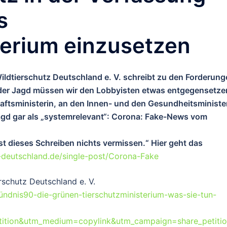
s
terium einzusetzen
Wildtierschutz Deutschland e. V. schreibt zu den Forderun
der Jagd müssen wir den Lobbyisten etwas entgegensetze
haftsministerin, an den Innen- und den Gesundheitsministe
agd gar als „systemrelevant“: Corona: Fake-News vom
t dieses Schreiben nichts vermissen.“ Hier geht das
z-deutschland.de/single-post/Corona-Fake
rschutz Deutschland e. V.
ndnis90-die-grünen-tierschutzministerium-was-sie-tun-
tition&utm_medium=copylink&utm_campaign=share_petiti