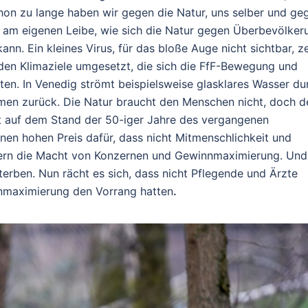
hon zu lange haben wir gegen die Natur, uns selber und ge
r am eigenen Leibe, wie sich die Natur gegen Überbevölker
n. Ein kleines Virus, für das bloße Auge nicht sichtbar, ze
rden Klimaziele umgesetzt, die sich die FfF-Bewegung und
en. In Venedig strömt beispielsweise glasklares Wasser du
men zurück. Die Natur braucht den Menschen nicht, doch d
st auf dem Stand der 50-iger Jahre des vergangenen
en hohen Preis dafür, dass nicht Mitmenschlichkeit und
ern die Macht von Konzernen und Gewinnmaximierung. Und
terben. Nun rächt es sich, dass nicht Pflegende und Ärzte
nmaximierung den Vorrang hatten
.