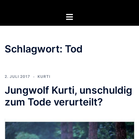
Zum
Inhalt
Menü
springen
umschalten
Schlagwort:
Tod
2. JULI 2017
KURTI
Jungwolf Kurti, unschuldig
zum Tode verurteilt?