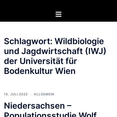
Zum
Inhalt
Menü
springen
umschalten
Schlagwort:
Wildbiologie
und Jagdwirtschaft (IWJ)
der Universität für
Bodenkultur Wien
15. JULI 2022
ALLGEMEIN
Niedersachsen –
Populationsstudie Wolf