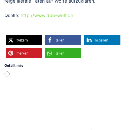
feige illefale Taten auf Wölfe aufzuklären.
Quelle:
http://www.dbb-wolf.de
twittern
teilen
mitteilen
merken
teilen
Gefällt mir:
Wird
geladen …