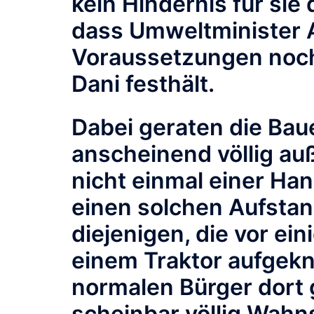
kein Hindernis für sie
dass Umweltminister A
Voraussetzungen noch
Dani festhält.
Dabei geraten die Bau
anscheinend völlig a
nicht einmal einer Ha
einen solchen Aufsta
diejenigen, die vor ein
einem Traktor aufgekn
normalen Bürger dort g
scheinbar völlig Wahn