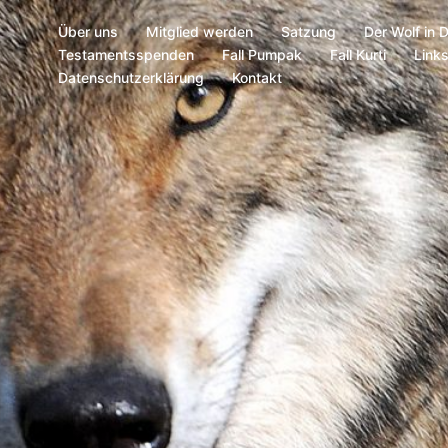
Über uns
Mitglied werden
Satzung
Der Wolf in 
Testamentsspenden
Fall Pumpak
Fall Kurti
Link
Datenschutzerklärung
Kontakt