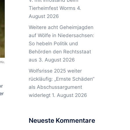
V. mit Infostand beim
Tierheimfest Worms
4.
August 2026
Weitere acht Geheimjagden
auf Wölfe in Niedersachsen:
So hebeln Politik und
Behörden den Rechtsstaat
aus
3. August 2026
Wolfsrisse 2025 weiter
rückläufig: „Ernste Schäden“
or
als Abschussargument
er
widerlegt
1. August 2026
Neueste Kommentare