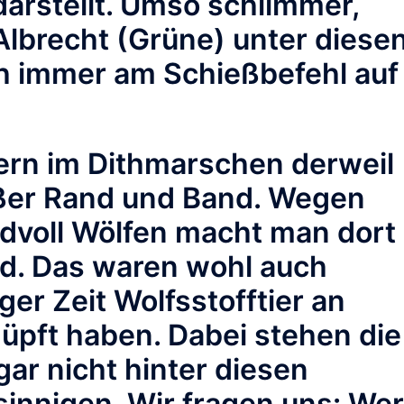
 darstellt. Umso schlimmer,
lbrecht (Grüne) unter diese
 immer am Schießbefehl auf
ern im Dithmarschen derweil
ußer Rand und Band. Wegen
ndvoll Wölfen macht man dort
nd. Das waren wohl auch
iger Zeit Wolfsstofftier an
üpft haben. Dabei stehen die
ar nicht hinter diesen
sinnigen. Wir fragen uns: Wer