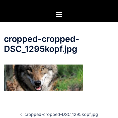
Zum
Inhalt
Menü
springen
umschalten
cropped-cropped-
DSC_1295kopf.jpg
Beitragsnavigation
cropped-cropped-DSC_1295kopf.jpg