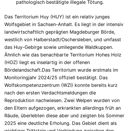
pathologisch bestätigte illegale Tötung.
Das Territorium
Huy (HUY)
ist ein relativ junges
Wolfsgebiet in Sachsen-Anhalt. Es liegt in der intensiv
landwirtschaftlich geprägten Magdeburger Börde,
westlich von Halberstadt/Oschersleben, und umfasst
das Huy-Gebirge sowie umliegende Waldkuppen.
Ähnlich wie das benachbarte Territorium Hohes Holz
(HOZ) liegt es
inselartig
in der offenen
Bördelandschaft.
Das Territorium wurde erstmals im
Monitoringjahr
2024/25
offiziell bestätigt. Das
Wolfskompetenzzentrum (WZI) konnte bereits kurz
nach den ersten Verdachtsmeldungen die
Reproduktion nachwiesen. Zwei Welpen wurden von
den Eltern aufgezogen, erkrankten allerdings früh an
Räude, überlebten diese aber und zeigten bis Sommer
2025 eine deutliche Erholung. Das Gebiet dient als
wichtiger Trittstein und Verbindung zwischen den