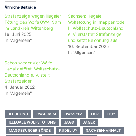
Ähnliche Beiträge
Strafanzeige wegen illegaler
Sachsen: Illegale
Tötung des Wolfs GW4199m
Wolfstötung in Knappenrode
im Landkreis Wittenberg
II: Wolfsschutz-Deutschland
16. Juni 2025
e. V. erstattet Strafanzeige
In "Allgemein"
und setzt Belohnung aus
16. September 2025
In "Allgemein"
Schon wieder vier Wölfe
illegal getötet: Wolfsschutz-
Deutschland e. V. stellt
Strafanzeigen
4. Januar 2022
In "Allgemein"
BELOHUNG
GW4365M
GW5271M
HOZ
HUY
ILLEGALE WOLFSTÖTUNG
JAGD
JÄGER
MAGDEBURGER BÖRDE
RUDEL UY
SACHSEN-ANHALT