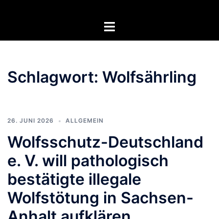
Zum
Inhalt
Menü
springen
umschalten
Schlagwort:
Wolfsährling
26. JUNI 2026
ALLGEMEIN
Wolfsschutz-Deutschland
e. V. will pathologisch
bestätigte illegale
Wolfstötung in Sachsen-
Anhalt aufklären