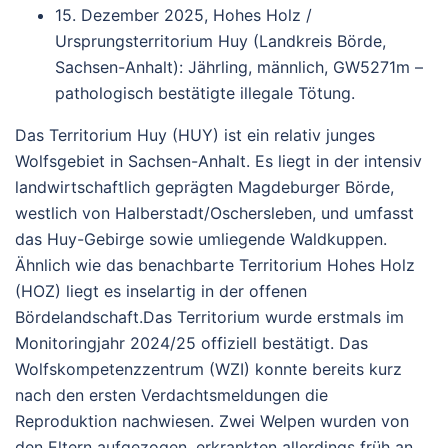
15. Dezember 2025, Hohes Holz /
Ursprungsterritorium Huy (Landkreis Börde,
Sachsen-Anhalt)
: Jährling, männlich,
GW5271m
–
pathologisch bestätigte illegale Tötung.
Das Territorium
Huy (HUY)
ist ein relativ junges
Wolfsgebiet in Sachsen-Anhalt. Es liegt in der intensiv
landwirtschaftlich geprägten Magdeburger Börde,
westlich von Halberstadt/Oschersleben, und umfasst
das Huy-Gebirge sowie umliegende Waldkuppen.
Ähnlich wie das benachbarte Territorium Hohes Holz
(HOZ) liegt es
inselartig
in der offenen
Bördelandschaft.
Das Territorium wurde erstmals im
Monitoringjahr
2024/25
offiziell bestätigt. Das
Wolfskompetenzzentrum (WZI) konnte bereits kurz
nach den ersten Verdachtsmeldungen die
Reproduktion nachwiesen. Zwei Welpen wurden von
den Eltern aufgezogen, erkrankten allerdings früh an