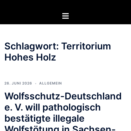
Zum
Inhalt
Menü
springen
umschalten
Schlagwort:
Territorium
Hohes Holz
26. JUNI 2026
ALLGEMEIN
Wolfsschutz-Deutschland
e. V. will pathologisch
bestätigte illegale
Wolfstötung in Sachsen-