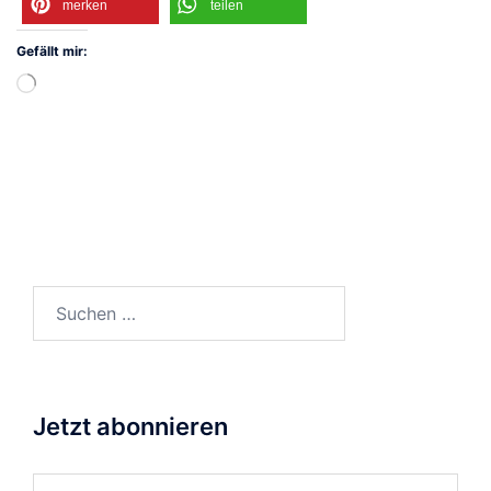
merken
teilen
Gefällt mir:
Wird
geladen …
Suchen
nach:
Jetzt abonnieren
Gib deine E-Mail-Adresse ein ...