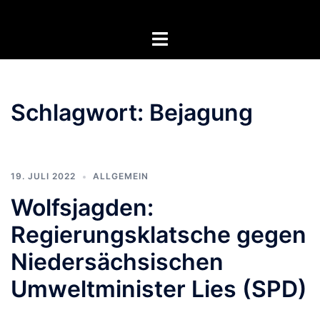
Zum
Inhalt
Menü
springen
umschalten
Schlagwort:
Bejagung
19. JULI 2022
ALLGEMEIN
Wolfsjagden:
Regierungsklatsche gegen
Niedersächsischen
Umweltminister Lies (SPD)