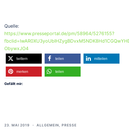
Quelle:
https://www.presseportal.de/pm/58964/5276155?
fbclid=IwAR0XU3yoUbIHZygBDvxM5NDK8Hd1CGQwYHDG
ObywxJO4
twittern
teilen
mitteilen
merken
teilen
Gefällt mir:
23. MAI 2019
ALLGEMEIN
,
PRESSE