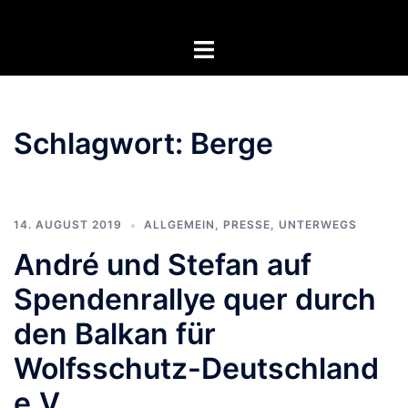
Zum
Inhalt
Menü
springen
umschalten
Schlagwort:
Berge
14. AUGUST 2019
ALLGEMEIN
,
PRESSE
,
UNTERWEGS
André und Stefan auf
Spendenrallye quer durch
den Balkan für
Wolfsschutz-Deutschland
e.V.