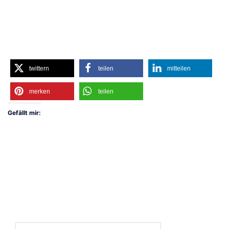
twittern
teilen
mitteilen
merken
teilen
Gefällt mir:
Suchen