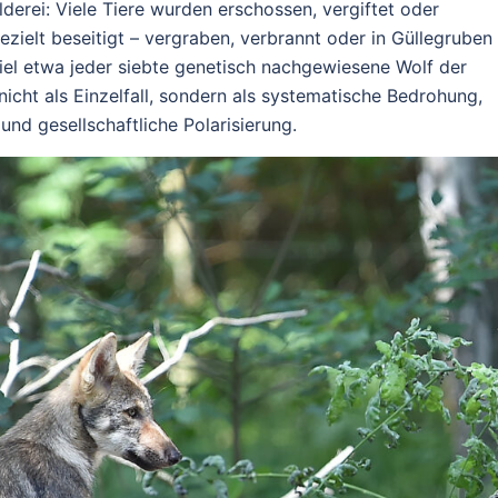
derei: Viele Tiere wurden erschossen, vergiftet oder
zielt beseitigt – vergraben, verbrannt oder in Güllegruben
iel etwa jeder siebte genetisch nachgewiesene Wolf der
nicht als Einzelfall, sondern als systematische Bedrohung,
nd gesellschaftliche Polarisierung.