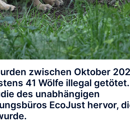
wurden zwischen Oktober 20
tens 41 Wölfe illegal getötet
.
udie des unabhängigen
ungsbüros EcoJust hervor, di
wurde.