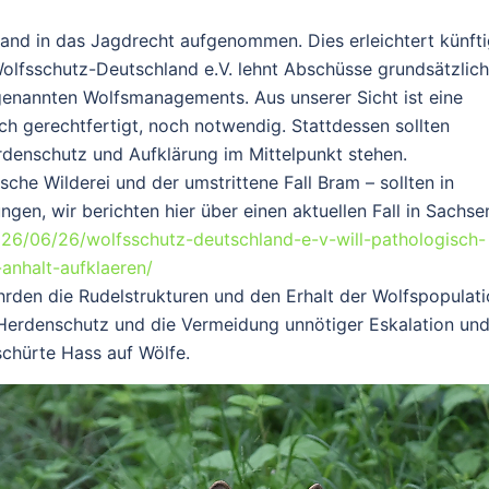
land in das Jagdrecht aufgenommen. Dies erleichtert künft
olfsschutz-Deutschland e.V. lehnt Abschüsse grundsätzlich
genannten Wolfsmanagements. Aus unserer Sicht ist eine
h gerechtfertigt, noch notwendig. Stattdessen sollten
enschutz und Aufklärung im Mittelpunkt stehen.
che Wilderei und der umstrittene Fall Bram – sollten in
ngen, wir berichten hier über einen aktuellen Fall in Sachse
026/06/26/wolfsschutz-deutschland-e-v-will-pathologisch-
-anhalt-aufklaeren/
rden die Rudelstrukturen und den Erhalt der Wolfspopulati
Herdenschutz und die Vermeidung unnötiger Eskalation un
schürte Hass auf Wölfe.