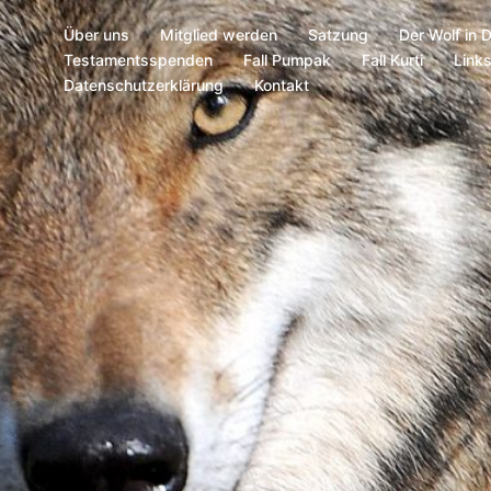
Über uns
Mitglied werden
Satzung
Der Wolf in 
Testamentsspenden
Fall Pumpak
Fall Kurti
Link
Datenschutzerklärung
Kontakt