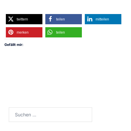
twittern
teilen
mitteilen
merken
teilen
Gefällt mir:
Suchen
nach: