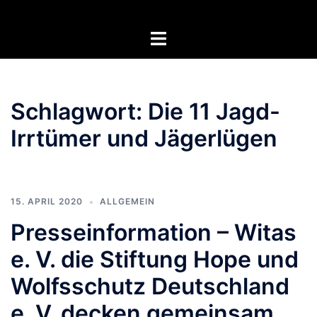
Zum
Inhalt
Menü
springen
umschalten
Schlagwort:
Die 11 Jagd-
Irrtümer und Jägerlügen
15. APRIL 2020
ALLGEMEIN
Presseinformation – Witas
e. V. die Stiftung Hope und
Wolfsschutz Deutschland
e. V. decken gemeinsam