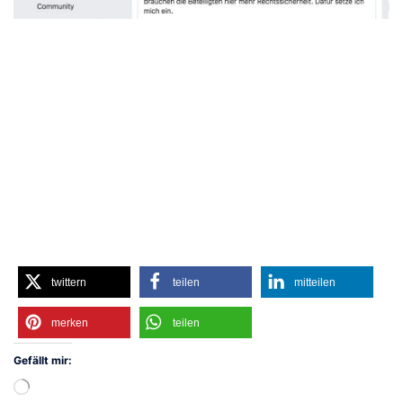
twittern
teilen
mitteilen
merken
teilen
Gefällt mir:
Wird