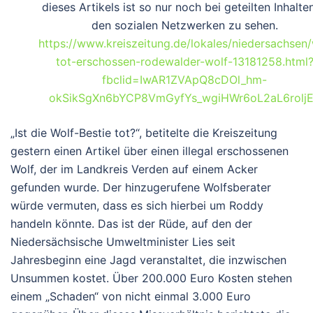
dieses Artikels ist so nur noch bei geteilten Inhalten
den sozialen Netzwerken zu sehen.
https://www.kreiszeitung.de/lokales/niedersachsen/
tot-erschossen-rodewalder-wolf-13181258.html
fbclid=IwAR1ZVApQ8cDOl_hm-
okSikSgXn6bYCP8VmGyfYs_wgiHWr6oL2aL6rolj
„Ist die Wolf-Bestie tot?“, betitelte die Kreiszeitung
gestern einen Artikel über einen illegal erschossenen
Wolf, der im Landkreis Verden auf einem Acker
gefunden wurde. Der hinzugerufene Wolfsberater
würde vermuten, dass es sich hierbei um Roddy
handeln könnte. Das ist der Rüde, auf den der
Niedersächsische Umweltminister Lies seit
Jahresbeginn eine Jagd veranstaltet, die inzwischen
Unsummen kostet. Über 200.000 Euro Kosten stehen
einem „Schaden“ von nicht einmal 3.000 Euro