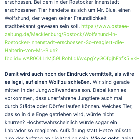
erschossen. Bei dem in der Rostocker Innenstadt
erschossenen Tier handelte es sich um Mr. Blue, einen
Wolfshund, der wegen seiner Freundlichkeit
stadtbekannt gewesen sein soll.
https://www.ostsee-
zeitung.de/Mecklenburg/Rostock/Wolfshund-in-
Rostocker-Innenstadt-erschossen-So-reagiert-die-
Halterin-von-Mr.-Blue?
fbclid=IwAR0OLLrMj59LRohLdIAv4pgYyGOfgjhFafX5lv
Damit wird auch noch der Eindruck vermittelt, als wäre
es legal, auf einen Wolf zu schießen.
Wir sind gerade
mitten in der Jungwolfwandersaison. Dabei kann es
vorkommen, dass unerfahrene Jungtiere auch mal
durch Städte oder Dörfer laufen können. Welches Tier,
das so in die Enge getrieben wird, würde nicht
knurren? Höchstwahrscheinlich würde sogar ein
Labrador so reagieren. Aufklärung statt Hetze müsste
also der Auftrag an die Medien sein.
Wie es geht, zeigt