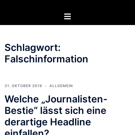
Zum
Inhalt
Menü
springen
umschalten
Schlagwort:
Falschinformation
31. OKTOBER 2019
ALLGEMEIN
Welche „Journalisten-
Bestie“ lässt sich eine
derartige Headline
einfallen?