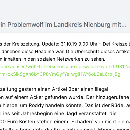
 der Kreiszeitung. Update: 31.10.19 9.00 Uhr – Dei Kreiszei
e daneben diese Headline war. Die Überschrift dieses Artikel
en Inhalten in den sozialen Netzwerken zu sehen.
iedersachsen/wolf-tot-erschossen-rodewalder-wolf-1318125
_hm-okSikSgXn6bYCP8VmGyfYs_wgiHWr6oL2aL6roljEg
iszeitung gestern einen Artikel über einen illegal
en auf einem Acker gefunden wurde. Der hinzugerufene
 hierbei um Roddy handeln könnte. Das ist der Rüde, a
ies seit Jahresbeginn eine Jagd veranstaltet, die
0 Euro Kosten stehen einem „Schaden“ von nicht einm
hältnis berichtete die Kreiszeitung nicht. Ebenso weni