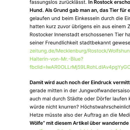
fassungslos zurücklässt.
In Rostock ersch
Hund. Als Grund gab man an, das Tier für 
gelaufen und beim Einkesseln durch die Ein
hatten kurz zuvor übrigens ein aus einem 
Rostocker Innenstadt erschossenen Tier ha
seiner Freundlichkeit stadtbekannt gewese
zeitung.de/Mecklenburg/Rostock/Wolfshun
Halterin-von-Mr.-Blue?
fbclid=IwAR0OLLrMj59LRohLdIAv4pgYyG
Damit wird auch noch der Eindruck vermittel
gerade mitten in der Jungwolfwandersaiso
auch mal durch Städte oder Dörfer laufen k
würde nicht knurren? Höchstwahrscheinlich
Hetze müsste also der Auftrag an die Med
Wölfe“ mit diesem Artikel über wandernde