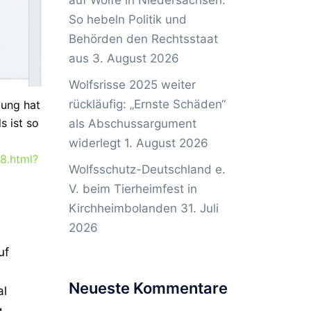
auf Wölfe in Niedersachsen:
So hebeln Politik und
Behörden den Rechtsstaat
aus
3. August 2026
Wolfsrisse 2025 weiter
rückläufig: „Ernste Schäden“
tung hat
s ist so
als Abschussargument
widerlegt
1. August 2026
8.html?
Wolfsschutz-Deutschland e.
V. beim Tierheimfest in
Kirchheimbolanden
31. Juli
2026
uf
Neueste Kommentare
al
g