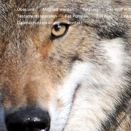
Über uns
Mitglied werden
Satzung
Der Wolf in 
Testamentsspenden
Fall Pumpak
Fall Kurti
Link
Datenschutzerklärung
Kontakt