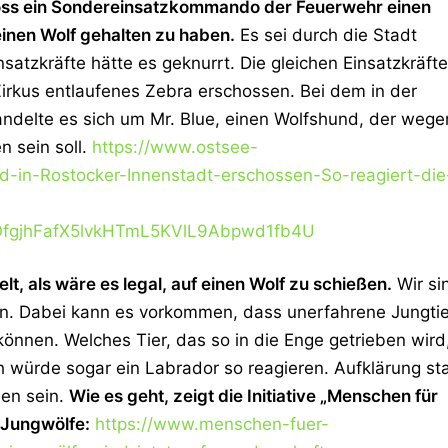
oss ein Sondereinsatzkommando der Feuerwehr einen
einen Wolf gehalten zu haben.
Es sei durch die Stadt
satzkräfte hätte es geknurrt. Die gleichen Einsatzkräfte
Zirkus entlaufenes Zebra erschossen. Bei dem in der
ndelte es sich um Mr. Blue, einen Wolfshund, der wege
n sein soll.
https://www.ostsee-
d-in-Rostocker-Innenstadt-erschossen-So-reagiert-die
OfgjhFafX5lvkHTmL5KVlL9Abpwd1fb4U
t, als wäre es legal, auf einen Wolf zu schießen.
Wir si
n. Dabei kann es vorkommen, dass unerfahrene Jungti
önnen. Welches Tier, das so in die Enge getrieben wird
 würde sogar ein Labrador so reagieren. Aufklärung sta
ien sein.
Wie es geht, zeigt die Initiative „Menschen für
 Jungwölfe:
https://www.menschen-fuer-