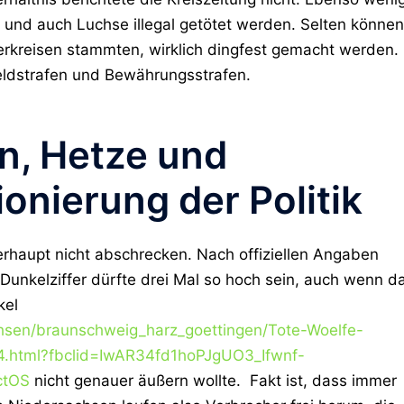
 und auch Luchse illegal getötet werden. Selten können
erkreisen stammten, wirklich dingfest gemacht werden.
ldstrafen und Bewährungsstrafen.
n, Hetze und
onierung der Politik
erhaupt nicht abschrecken. Nach offiziellen Angaben
 Dunkelziffer dürfte drei Mal so hoch sein, auch wenn d
kel
chsen/braunschweig_harz_goettingen/Tote-Woelfe-
4.html?fbclid=IwAR34fd1hoPJgUO3_Ifwnf-
ctOS
nicht genauer äußern wollte. Fakt ist, dass immer