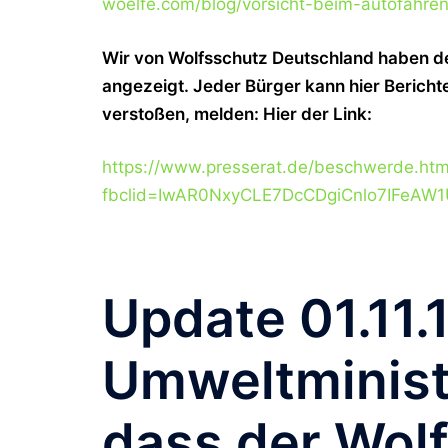
woelfe.com/blog/vorsicht-beim-autofahren
Wir von Wolfsschutz Deutschland haben de
angezeigt. Jeder Bürger kann hier Bericht
verstoßen, melden: Hier der Link:
https://www.presserat.de/beschwerde.htm
fbclid=IwAR0NxyCLE7DcCDgiCnlo7IFeAW
Update 01.11.
Umweltminist
dass der Wolf