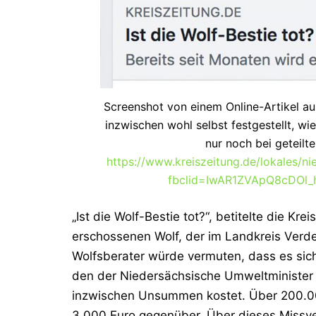
Screenshot von einem Online-Artikel aus
inzwischen wohl selbst festgestellt, wi
nur noch bei geteilt
https://www.kreiszeitung.de/lokales/n
fbclid=IwAR1ZVApQ8cDOl
„Ist die Wolf-Bestie tot?“, betitelte die Kre
erschossenen Wolf, der im Landkreis Verd
Wolfsberater würde vermuten, dass es sich
den der Niedersächsische Umweltminister L
inzwischen Unsummen kostet. Über 200.00
3.000 Euro gegenüber. Über dieses Missver