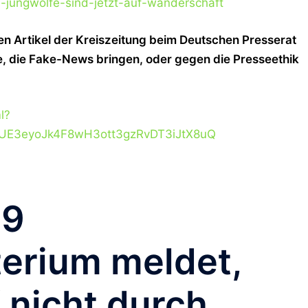
-jungwölfe-sind-jetzt-auf-wanderschaft
n Artikel der Kreiszeitung beim Deutschen Presserat
e, die Fake-News bringen, oder gegen die Presseethik
l?
1UE3eyoJk4F8wH3ott3gzRvDT3iJtX8uQ
19
erium meldet,
 nicht durch