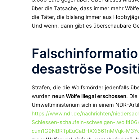
über die Tatsache, dass immer mehr Wölfe
die Täter, die bislang immer aus Hobbyjäg
Und wenn, dann gibt es überschaubare Ge
Falschinformatio
desaströse Positi
Strafen, die die Wolfsmörder jedenfalls üb
wurden
neun Wölfe illegal erschossen
. Die
Umweltministerium sich in einem NDR-Arti
https://www.ndr.de/nachrichten/niedersa
Schiessen-schaufeln-schweigen-,wolf406
cum1G9NBRTpEuCaBHXXi661nMVqk-M3Y