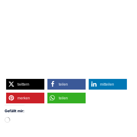
twittern
teilen
mitteilen
merken
teilen
Gefällt mir:
Wird
geladen …