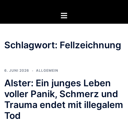
Zum
Inhalt
Menü
springen
umschalten
Schlagwort:
Fellzeichnung
6. JUNI 2026
ALLGEMEIN
Alster: Ein junges Leben
voller Panik, Schmerz und
Trauma endet mit illegalem
Tod