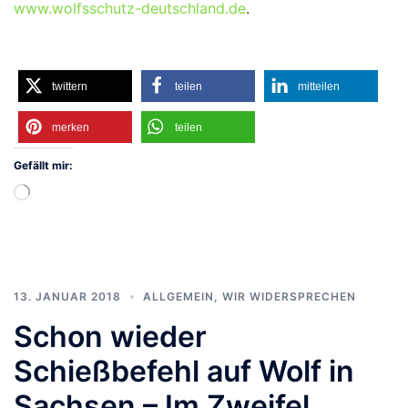
www.wolfsschutz-deutschland.de
.
twittern
teilen
mitteilen
merken
teilen
Gefällt mir:
Wird
geladen …
13. JANUAR 2018
ALLGEMEIN
,
WIR WIDERSPRECHEN
Schon wieder
Schießbefehl auf Wolf in
Sachsen – Im Zweifel