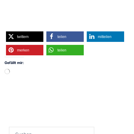
twittern
teilen
mitteilen
merken
teilen
Gefällt mir:
Wird
geladen …
Suchen