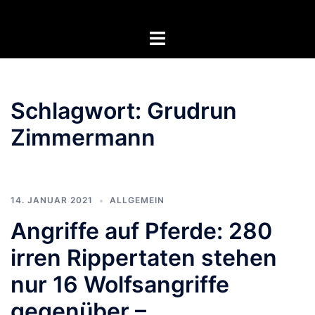
Zum
Inhalt
Menü
springen
umschalten
Schlagwort:
Grudrun
Zimmermann
14. JANUAR 2021
ALLGEMEIN
Angriffe auf Pferde: 280
irren Rippertaten stehen
nur 16 Wolfsangriffe
gegenüber –