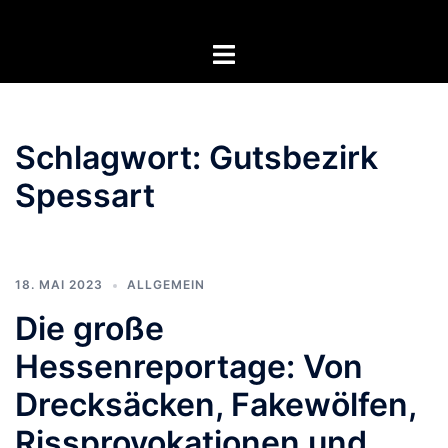
Zum
Inhalt
Menü
springen
umschalten
Schlagwort:
Gutsbezirk
Spessart
18. MAI 2023
ALLGEMEIN
Die große
Hessenreportage: Von
Drecksäcken, Fakewölfen,
Rissprovokationen und