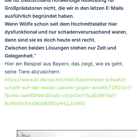
die für Deutschland notwendige Nulllösung für
Großprädatoren nicht, die wir in den letzen E-Mails
ausführlich begründet haben.
Wenn Wölfe schon seit dem Hochmittelalter hier
dysfunktional und nur schadenverursachend waren,
dann sind sie es doch heute erst recht.
Zwischen beiden Lösungen stehen nur Zeit und
Gelegenheit.“
Hier ein Beispiel aus Bayern, das zeigt, wie es geht,
seine Tiere abzusichern.
https://www.br.de/nachrichten/bayern/was-schuetzt-
schafe-auf-der-weide-zaeune-gegen-woelfe,TZR2Uot?
fbclid=IwAR0NNnSGsdc-oDpiOwYt5uiEd9E0wT-
BvfXm5cEnaSKAB08DshHQ_brWllc