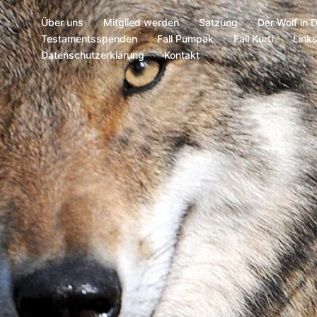
Über uns
Mitglied werden
Satzung
Der Wolf in 
Testamentsspenden
Fall Pumpak
Fall Kurti
Link
Datenschutzerklärung
Kontakt