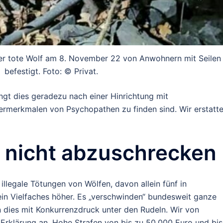
 der tote Wolf am 8. November 22 von Anwohnern mit Seilen
befestigt. Foto: © Privat.
ngt dies geradezu nach einer Hinrichtung mit
ermerkmalen von Psychopathen zu finden sind. Wir erstatt
n nicht abzuschrecken
legale Tötungen von Wölfen, davon allein fünf in
ein Vielfaches höher. Es „verschwinden“ bundesweit ganze
 dies mit Konkurrenzdruck unter den Rudeln. Wir von
 Erklärung an. Hohe Strafen von bis zu 50.000 Euro und bis