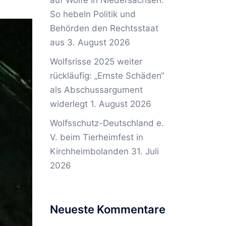
auf Wölfe in Niedersachsen:
So hebeln Politik und
Behörden den Rechtsstaat
aus
3. August 2026
Wolfsrisse 2025 weiter
rückläufig: „Ernste Schäden“
als Abschussargument
widerlegt
1. August 2026
Wolfsschutz-Deutschland e.
V. beim Tierheimfest in
Kirchheimbolanden
31. Juli
2026
Neueste Kommentare