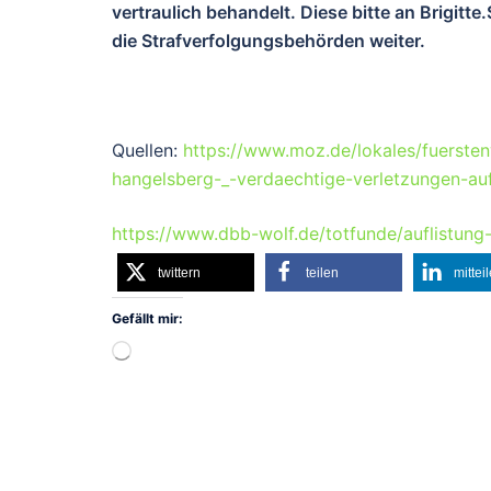
vertraulich behandelt. Diese bitte an Brigi
die Strafverfolgungsbehörden weiter.
Quellen:
https://www.moz.de/lokales/fuersten
hangelsberg-_-verdaechtige-verletzungen-au
https://www.dbb-wolf.de/totfunde/auflistung
twittern
teilen
mittei
Gefällt mir:
Wird
geladen …