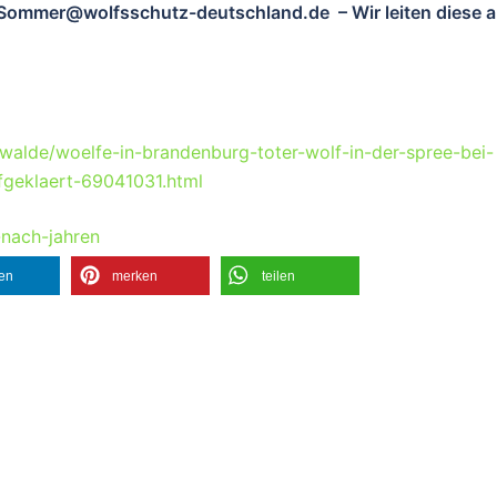
tte.Sommer@wolfsschutz-deutschland.de – Wir leiten diese 
walde/woelfe-in-brandenburg-toter-wolf-in-der-spree-bei-
fgeklaert-69041031.html
-nach-jahren
len
merken
teilen