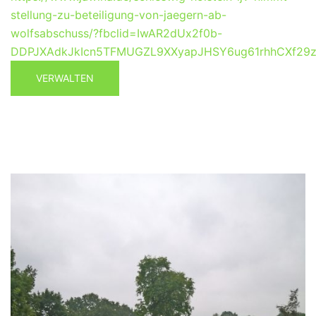
stellung-zu-beteiligung-von-jaegern-ab-
wolfsabschuss/?fbclid=IwAR2dUx2f0b-
DDPJXAdkJkIcn5TFMUGZL9XXyapJHSY6ug61rhhCXf29
VERWALTEN