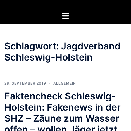
Zum
Inhalt
Menü
springen
umschalten
Schlagwort:
Jagdverband
Schleswig-Holstein
28. SEPTEMBER 2019
ALLGEMEIN
Faktencheck Schleswig-
Holstein: Fakenews in der
SHZ – Zäune zum Wasser
offen – wollen Jäger jetzt