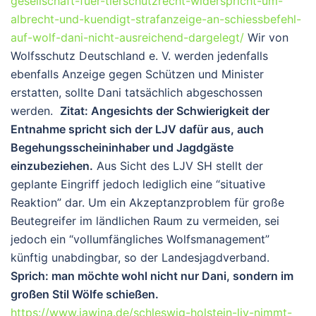
gesellschaft-fuer-tierschutzrecht-widerspricht-um-
albrecht-und-kuendigt-strafanzeige-an-schiessbefehl-
auf-wolf-dani-nicht-ausreichend-dargelegt/
Wir von
Wolfsschutz Deutschland e. V. werden jedenfalls
ebenfalls Anzeige gegen Schützen und Minister
erstatten, sollte Dani tatsächlich abgeschossen
werden.
Zitat: Angesichts der Schwierigkeit der
Entnahme spricht sich der LJV dafür aus, auch
Begehungsscheininhaber und Jagdgäste
einzubeziehen.
Aus Sicht des LJV SH stellt der
geplante Eingriff jedoch lediglich eine “situative
Reaktion” dar. Um ein Akzeptanzproblem für große
Beutegreifer im ländlichen Raum zu vermeiden, sei
jedoch ein “vollumfängliches Wolfsmanagement”
künftig unabdingbar, so der Landesjagdverband.
Sprich: man möchte wohl nicht nur Dani, sondern im
großen Stil Wölfe schießen.
https://www.jawina.de/schleswig-holstein-ljv-nimmt-