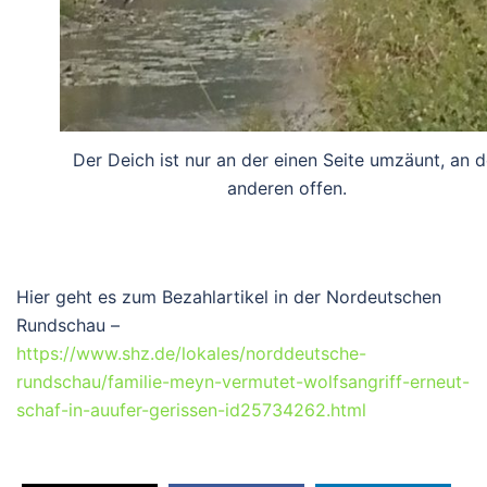
Der Deich ist nur an der einen Seite umzäunt, an d
anderen offen.
Hier geht es zum Bezahlartikel in der Nordeutschen
Rundschau –
https://www.shz.de/lokales/norddeutsche-
rundschau/familie-meyn-vermutet-wolfsangriff-erneut-
schaf-in-auufer-gerissen-id25734262.html