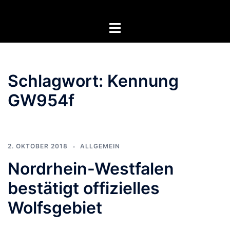
Zum
Inhalt
Menü
springen
umschalten
Schlagwort:
Kennung
GW954f
2. OKTOBER 2018
ALLGEMEIN
Nordrhein-Westfalen
bestätigt offizielles
Wolfsgebiet