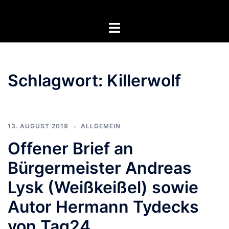
Zum
Inhalt
Menü
springen
umschalten
Schlagwort:
Killerwolf
13. AUGUST 2019
ALLGEMEIN
Offener Brief an
Bürgermeister Andreas
Lysk (Weißkeißel) sowie
Autor Hermann Tydecks
von Tag24