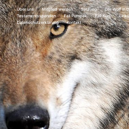
Über uns
Mitglied werden
Satzung
Der Wolf in 
Testamentsspenden
Fall Pumpak
Fall Kurti
Link
Datenschutzerklärung
Kontakt