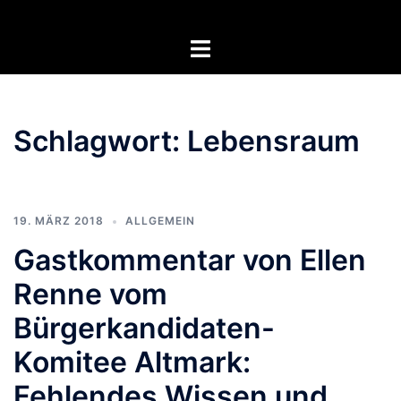
Zum
Inhalt
Menü
springen
umschalten
Schlagwort:
Lebensraum
19. MÄRZ 2018
ALLGEMEIN
Gastkommentar von Ellen
Renne vom
Bürgerkandidaten-
Komitee Altmark:
Fehlendes Wissen und