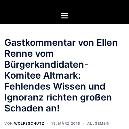
Zum
Inhalt
Menü
springen
umschalten
Gastkommentar von Ellen
Renne vom
Bürgerkandidaten-
Komitee Altmark:
Fehlendes Wissen und
Ignoranz richten großen
Schaden an!
VON
WOLFSSCHUTZ
19. MÄRZ 2018
ALLGEMEIN