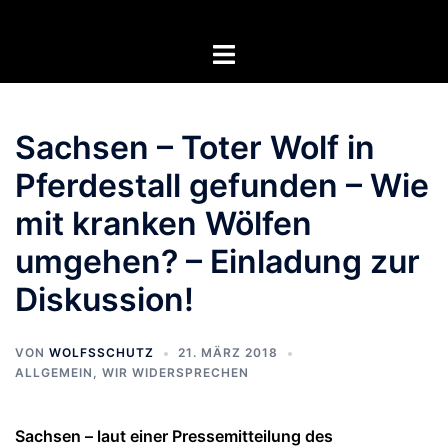
Zum
Inhalt
Menü
springen
umschalten
Sachsen – Toter Wolf in
Pferdestall gefunden – Wie
mit kranken Wölfen
umgehen? – Einladung zur
Diskussion!
VON
WOLFSSCHUTZ
21. MÄRZ 2018
ALLGEMEIN
,
WIR WIDERSPRECHEN
Sachsen – laut einer Pressemitteilung des