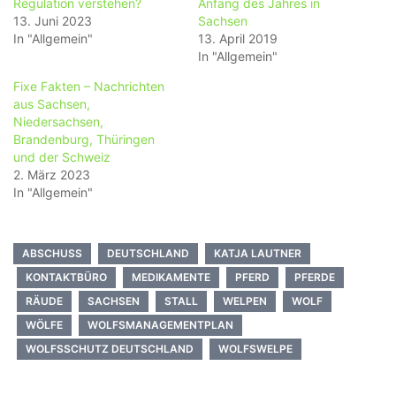
Regulation verstehen?
Anfang des Jahres in
13. Juni 2023
Sachsen
In "Allgemein"
13. April 2019
In "Allgemein"
Fixe Fakten – Nachrichten
aus Sachsen,
Niedersachsen,
Brandenburg, Thüringen
und der Schweiz
2. März 2023
In "Allgemein"
ABSCHUSS
DEUTSCHLAND
KATJA LAUTNER
KONTAKTBÜRO
MEDIKAMENTE
PFERD
PFERDE
RÄUDE
SACHSEN
STALL
WELPEN
WOLF
WÖLFE
WOLFSMANAGEMENTPLAN
WOLFSSCHUTZ DEUTSCHLAND
WOLFSWELPE