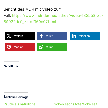
Bericht des MDR mit Video zum
Fall:
https://www.mdr.de/mediathek/video-183558_zc-
89922dc9_zs-df360c07.html
twittern
teilen
mitteilen
merken
teilen
Gefällt mir:
Ähnliche Beiträge
Räude als natürliche
Schon sechs tote Wölfe seit