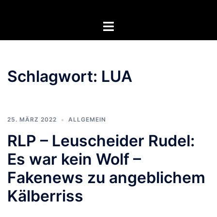
Zum
Inhalt
Menü
springen
umschalten
Schlagwort:
LUA
25. MÄRZ 2022
ALLGEMEIN
RLP – Leuscheider Rudel:
Es war kein Wolf –
Fakenews zu angeblichem
Kälberriss