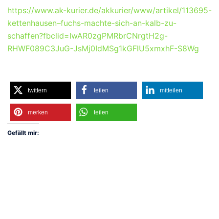
https://www.ak-kurier.de/akkurier/www/artikel/113695-
kettenhausen–fuchs-machte-sich-an-kalb-zu-
schaffen?fbclid=IwAR0zgPMRbrCNrgtH2g-
RHWF089C3JuG-JsMj0IdMSg1kGFlU5xmxhF-S8Wg
twittern
teilen
mitteilen
merken
teilen
Gefällt mir: