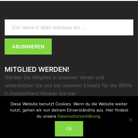
Gib deine E-Mail-Adresse ein ...
ABONNIEREN
MITGLIED WERDEN!
Werden Sie Mitglied in unserem Verein und
unterstützen Sie uns bei unserem Einsatz für die Wölfe
in Deutschland Klicken Sie
hier
Diese Website benutzt Cookies. Wenn du die Website weiter
nutzt, gehen wir von deinem Einverständnis aus. Hier findest
du unsere
Datenschutzerklärung
.
ABONNIEREN
OK
© 2026 . Stolz präsentiert von
Sydney