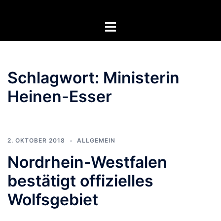
Zum
Inhalt
Menü
springen
umschalten
Schlagwort:
Ministerin
Heinen-Esser
2. OKTOBER 2018
ALLGEMEIN
Nordrhein-Westfalen
bestätigt offizielles
Wolfsgebiet