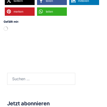
twittern
teilen
mitteilen
merken
teilen
Gefällt mir:
Wird
geladen …
Suchen
nach:
Jetzt abonnieren