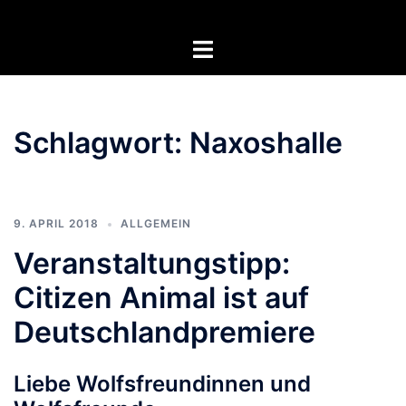
Zum
Inhalt
Menü
springen
umschalten
Schlagwort:
Naxoshalle
9. APRIL 2018
ALLGEMEIN
Veranstaltungstipp:
Citizen Animal ist auf
Deutschlandpremiere
Liebe Wolfsfreundinnen und