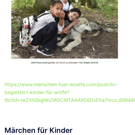
https://www.menschen-fuer-woelfe.com/post/liv-
begeistert-kinder-für-wölfe?
fbclid=IwZXh0bgNhZW0CMTAAAR06DvEha7mcoJ89M4P
Märchen für Kinder