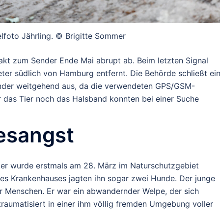
elfoto Jährling. © Brigitte Sommer
takt zum Sender Ende Mai abrupt ab. Beim
letzten Signal
eter
südlich von Hamburg entfernt.
Die Behörde schließt ei
ender weitgehend aus, da die verwendeten GPS/GSM-
r das Tier noch das Halsband konnten bei einer Suche
esangst
ter wurde erstmals am 28. März im Naturschutzgebiet
nes Krankenhauses jagten ihn sogar zwei Hunde. Der junge
or Menschen. Er war ein abwandernder Welpe, der sich
raumatisiert in einer ihm völlig fremden Umgebung voller