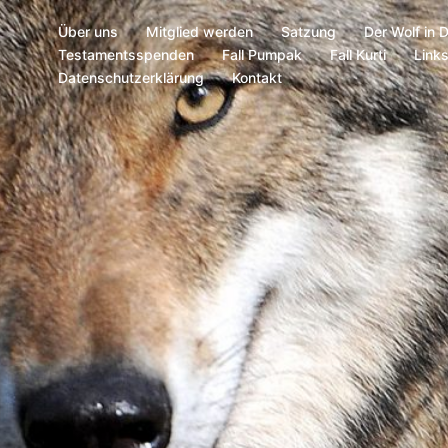
Über uns
Mitglied werden
Satzung
Der Wolf in 
Testamentsspenden
Fall Pumpak
Fall Kurti
Link
Datenschutzerklärung
Kontakt