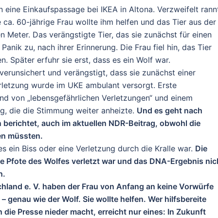
n eine Einkaufspassage bei IKEA in Altona. Verzweifelt rann
ca. 60-jährige Frau wollte ihm helfen und das Tier aus der
n Meter. Das verängstigte Tier, das sie zunächst für einen
Panik zu, nach ihrer Erinnerung. Die Frau fiel hin, das Tier
. Später erfuhr sie erst, dass es ein Wolf war.
verunsichert und verängstigt, dass sie zunächst einer
erletzung wurde im UKE ambulant versorgt. Erste
nd von „lebensgefährlichen Verletzungen“ und einem
ng, die die Stimmung weiter anheizte.
Und es geht nach
 berichtet, auch im aktuellen NDR-Beitrag, obwohl die
ben müssten.
es ein Biss oder eine Verletzung durch die Kralle war.
Die
ie Pfote des Wolfes verletzt war und das DNA-Ergebnis nic
n.
hland e. V. haben der Frau von Anfang an
keine Vorwürfe
 genau wie der Wolf. Sie wollte helfen. Wer hilfsbereite
ie Presse nieder macht, erreicht nur eines: In Zukunft