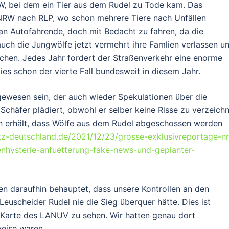
RW, bei dem ein Tier aus dem Rudel zu Tode kam. Das
NRW nach RLP, wo schon mehrere Tiere nach Unfällen
 an Autofahrende, doch mit Bedacht zu fahren, da die
uch die Jungwölfe jetzt vermehrt ihre Famlien verlassen u
uchen. Jedes Jahr fordert der Straßenverkehr eine enorme
es schon der vierte Fall bundesweit in diesem Jahr.
gewesen sein, der auch wieder Spekulationen über die
 Schäfer plädiert, obwohl er selber keine Risse zu verzeich
 erhält, dass Wölfe aus dem Rudel abgeschossen werden
utz-deutschland.de/2021/12/23/grosse-exklusivreportage-n
nhysterie-anfuetterung-fake-news-und-geplanter-
en daraufhin behauptet, dass unsere Kontrollen an den
euscheider Rudel nie die Sieg überquer hätte. Dies ist
len Karte des LANUV zu sehen. Wir hatten genau dort
eise waren.