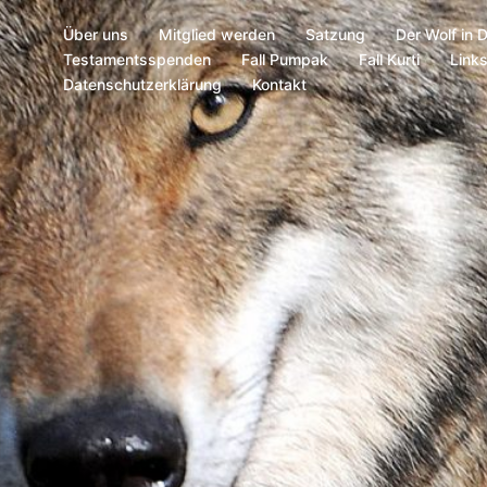
Über uns
Mitglied werden
Satzung
Der Wolf in 
Testamentsspenden
Fall Pumpak
Fall Kurti
Link
Datenschutzerklärung
Kontakt