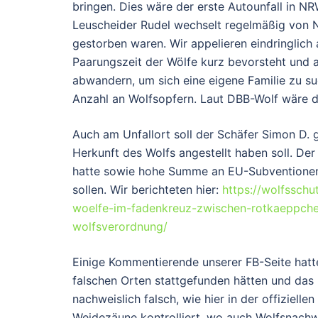
bringen. Dies wäre der erste Autounfall in N
Leuscheider Rudel wechselt regelmäßig von 
gestorben waren. Wir appelieren eindringlich
Paarungszeit der Wölfe kurz bevorsteht und a
abwandern, um sich eine eigene Familie zu s
Anzahl an Wolfsopfern. Laut DBB-Wolf wäre di
Auch am Unfallort soll der Schäfer Simon D. 
Herkunft des Wolfs angestellt haben soll. Der
hatte sowie hohe Summe an EU-Subventionen
sollen. Wir berichteten hier:
https://wolfssch
woelfe-im-fadenkreuz-zwischen-rotkaeppche
wolfsverordnung/
Einige Kommentierende unserer FB-Seite hatt
falschen Orten stattgefunden hätten und das L
nachweislich falsch, wie hier in der offiziel
Weidezäune kontrolliert, wo auch Wolfsnachw