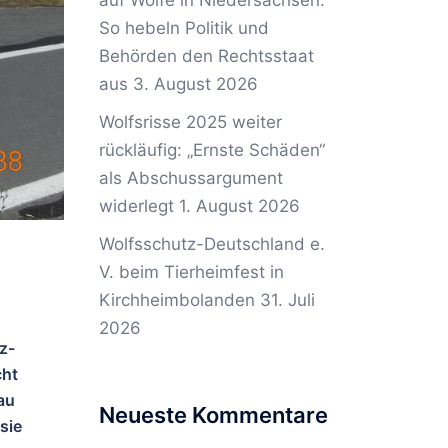
auf Wölfe in Niedersachsen:
So hebeln Politik und
Behörden den Rechtsstaat
aus
3. August 2026
Wolfsrisse 2025 weiter
rückläufig: „Ernste Schäden“
als Abschussargument
widerlegt
1. August 2026
Wolfsschutz-Deutschland e.
V. beim Tierheimfest in
Kirchheimbolanden
31. Juli
2026
z-
cht
au
Neueste Kommentare
sie