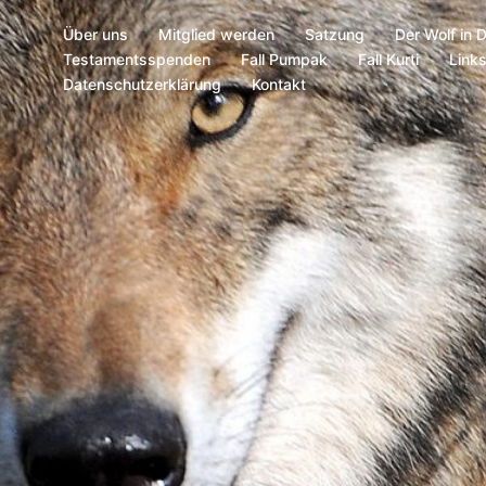
Über uns
Mitglied werden
Satzung
Der Wolf in 
Testamentsspenden
Fall Pumpak
Fall Kurti
Link
Datenschutzerklärung
Kontakt