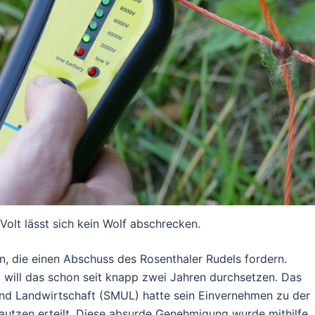
olt lässt sich kein Wolf abschrecken.
, die einen Abschuss des Rosenthaler Rudels fordern.
 will das schon seit knapp zwei Jahren durchsetzen. Das
nd Landwirtschaft (SMUL) hatte sein Einvernehmen zu der
tzen erteilt. Diese absurde Genehmigung wurde mithilfe