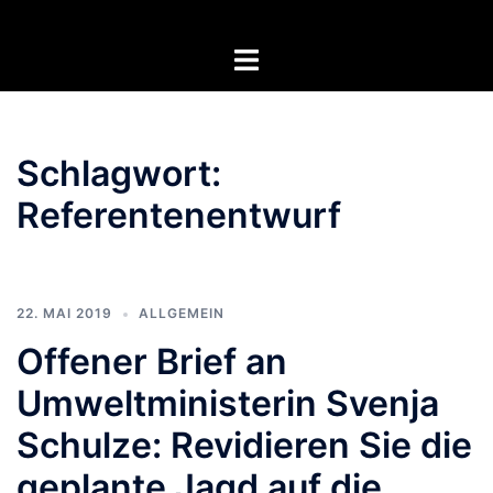
Zum
Inhalt
Menü
springen
umschalten
Schlagwort:
Referentenentwurf
22. MAI 2019
ALLGEMEIN
Offener Brief an
Umweltministerin Svenja
Schulze: Revidieren Sie die
geplante Jagd auf die