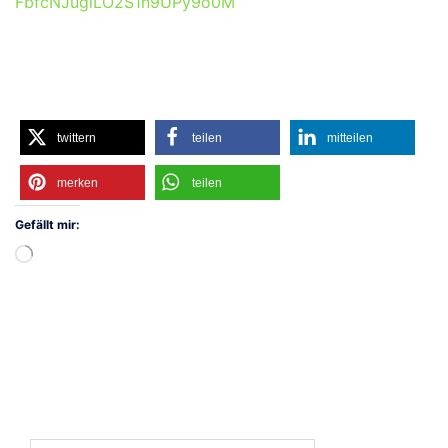
FbfcNJugiLO2S1n9UPy9o0M
twittern
teilen
mitteilen
merken
teilen
Gefällt mir:
Wird
geladen …