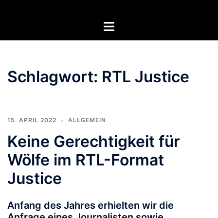
Zum
Inhalt
Menü
springen
umschalten
Schlagwort:
RTL Justice
15. APRIL 2022
ALLGEMEIN
Keine Gerechtigkeit für
Wölfe im RTL-Format
Justice
Anfang des Jahres erhielten wir die
Anfrage eines Journalisten sowie