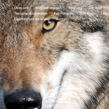
Über uns
Mitglied werden
Satzung
Der Wolf in 
Testamentsspenden
Fall Pumpak
Fall Kurti
Link
Datenschutzerklärung
Kontakt