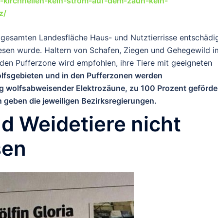
-kirchhellen-kein-strom-auf-dem-zaun-kein-
z/
 gesamten Landesfläche Haus- und Nutztierrisse entschädig
esen wurde. Haltern von Schafen, Ziegen und Gehegewild i
en Pufferzone wird empfohlen, ihre Tiere mit geeigneten
olfsgebieten und in den Pufferzonen werden
 wolfsabweisender Elektrozäune, zu 100 Prozent geförder
 geben die jeweiligen Bezirksregierungen.
d Weidetiere nicht
sen