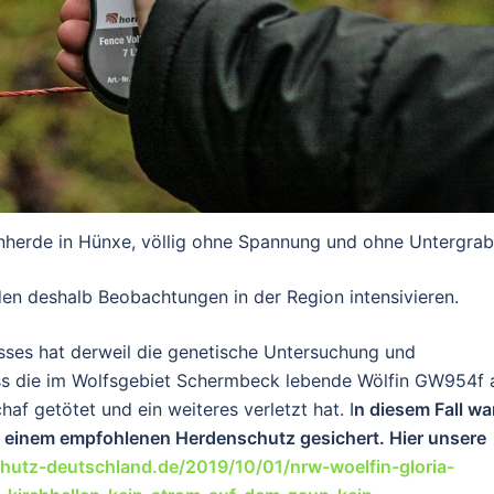
herde in Hünxe, völlig ohne Spannung und ohne Untergrab
 deshalb Beobachtungen in der Region intensivieren.
risses hat derweil die genetische Untersuchung und
dass die im Wolfsgebiet Schermbeck lebende Wölfin GW954f
haf getötet und ein weiteres verletzt hat. I
n diesem Fall wa
 einem empfohlenen Herdenschutz gesichert. Hier unsere
chutz-deutschland.de/2019/10/01/nrw-woelfin-gloria-