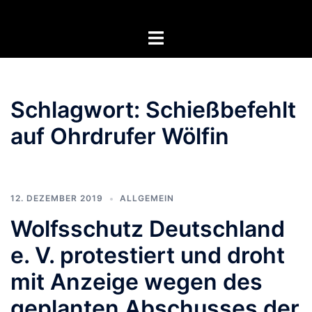
Zum
Inhalt
Menü
springen
umschalten
Schlagwort:
Schießbefehlt
auf Ohrdrufer Wölfin
12. DEZEMBER 2019
ALLGEMEIN
Wolfsschutz Deutschland
e. V. protestiert und droht
mit Anzeige wegen des
geplanten Abschusses der