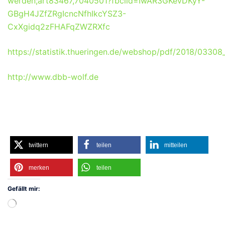
werden;art83467,7040501?fbclid=IwAR3GKevDKyY-
GBgH4JZfZRgIcncNfhIkcYSZ3-
CxXgidq2zFHAFqZWZRXfc
https://statistik.thueringen.de/webshop/pdf/2018/03308
http://www.dbb-wolf.de
twittern
teilen
mitteilen
merken
teilen
Gefällt mir:
Wird
geladen …