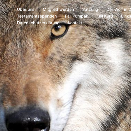
Über uns
Mitglied werden
Satzung
Der Wolf in 
Testamentsspenden
Fall Pumpak
Fall Kurti
Link
Datenschutzerklärung
Kontakt