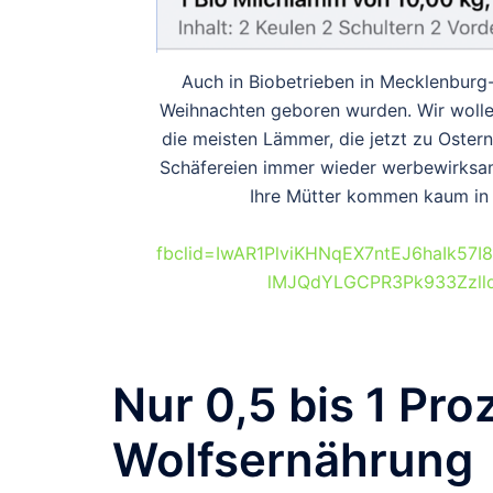
Auch in Biobetrieben in Mecklenbur
Weihnachten geboren wurden. Wir wollen
die meisten Lämmer, die jetzt zu Ostern
Schäfereien immer wieder werbewirksam
Ihre Mütter kommen kaum in 
fbclid=IwAR1PlviKHNqEX7ntEJ6haIk5
lMJQdYLGCPR3Pk933Zzll
Nur 0,5 bis 1 Pro
Wolfsernährung