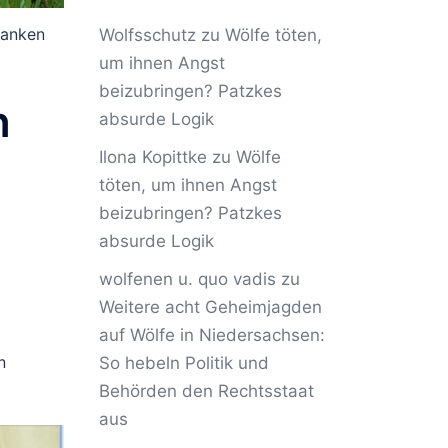
danken
Wolfsschutz
zu
Wölfe töten,
um ihnen Angst
beizubringen? Patzkes
n
absurde Logik
Ilona Kopittke
zu
Wölfe
töten, um ihnen Angst
beizubringen? Patzkes
absurde Logik
wolfenen u. quo vadis
zu
Weitere acht Geheimjagden
auf Wölfe in Niedersachsen:
n
So hebeln Politik und
Behörden den Rechtsstaat
aus