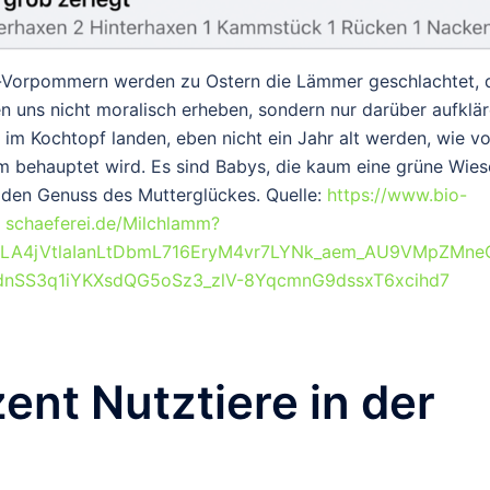
g-Vorpommern werden zu Ostern die Lämmer geschlachtet, 
 uns nicht moralisch erheben, sondern nur darüber aufklär
 im Kochtopf landen, eben nicht ein Jahr alt werden, wie vo
 behauptet wird. Es sind Babys, die kaum eine grüne Wies
den Genuss des Mutterglückes. Quelle:
https://www.bio-
schaeferei.de/Milchlamm?
7I8LA4jVtlaIanLtDbmL716EryM4vr7LYNk_aem_AU9VMpZMn
dnSS3q1iYKXsdQG5oSz3_zlV-8YqcmnG9dssxT6xcihd7
zent Nutztiere in der