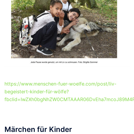
https://www.menschen-fuer-woelfe.com/post/liv-
begeistert-kinder-für-wölfe?
fbclid=IwZXh0bgNhZW0CMTAAAR06DvEha7mcoJ89M4P
Märchen für Kinder